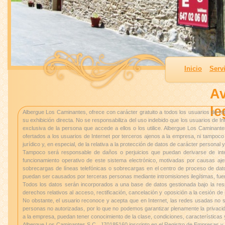
Inicio
Serv
Av
le
Albergue Los Caminantes, ofrece con carácter gratuito a todos los usuarios de Int
su exhibición directa. No se responsabiliza del uso indebido que los usuarios de 
exclusiva de la persona que accede a ellos o los utilice. Albergue Los Caminant
ofertados a los usuarios de Internet por terceros ajenos a la empresa, ni tampoc
jurídico y, en especial, de la relativa a la protección de datos de carácter personal 
Tampoco será responsable de daños o perjuicios que puedan derivarse de interf
funcionamiento operativo de este sistema electrónico, motivadas por causas aje
sobrecargas de líneas telefónicas o sobrecargas en el centro de proceso de dat
puedan ser causados por terceras personas mediante intromisiones ilegítimas, fuer
Todos los datos serán incorporados a una base de datos gestionada bajo la resp
derechos relativos al acceso, rectificación, cancelación y oposición a la cesión d
No obstante, el usuario reconoce y acepta que en Internet, las redes usadas no 
personas no autorizadas, por lo que no podemos garantizar plenamente la privacida
a la empresa, puedan tener conocimiento de la clase, condiciones, características
Albergue Los Caminantes S.C. J70185160 inscripto en el Registro de Empresas y 