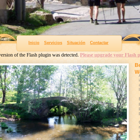
Inicio
Servicios
Situación
Contactar
ersion of the Flash plugin was detected.
Please upgrade your Flash p
Be
W